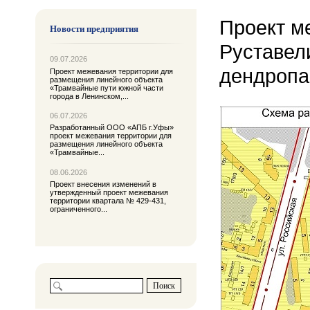
Проект м
Новости предприятия
Руставел
09.07.2026
дендропа
Проект межевания территории для
размещения линейного объекта
«Трамвайные пути южной части
города в Ленинском,...
06.07.2026
Разработанный ООО «АПБ г.Уфы»
проект межевания территории для
размещения линейного объекта
«Трамвайные...
08.06.2026
Проект внесения изменений в
утвержденный проект межевания
территории квартала № 429-431,
ограниченного...