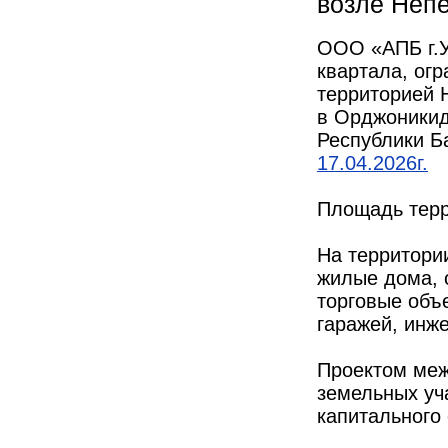
возле Неп
ООО «АПБ г.У
квартала, ог
территорией 
в Орджоникид
Республики Б
17.04.2026г.
Площадь терр
На территори
жилые дома, 
торговые объ
гаражей, инж
Проектом меж
земельных уч
капитального 